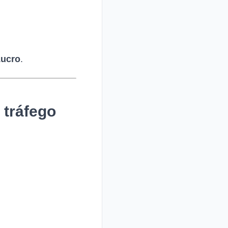
Lucro
.
 tráfego