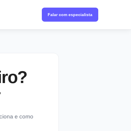
Falar com especialista
iro?
r
nciona e como