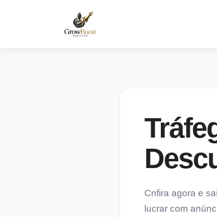
Tráfe
Descu
Cnfira agora e s
lucrar com anúnci