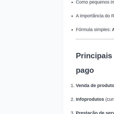
Como pequenos inv
A importância do R
Fórmula simples:
Principais
pago
Venda de produto
Infoprodutos
(cur
Prestação de ser